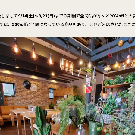
致しまして
9/14(土)～9/23(日)
までの期間で全商品がなんと
20%off
と大
では、
50%off
と半額になっている商品もあり、ぜひご来店されたとき