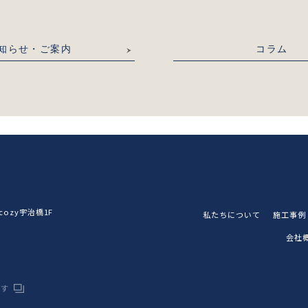
知らせ・ご案内
コラム
ozy宇治橋1F
私たちについて
施工事例
会社
です