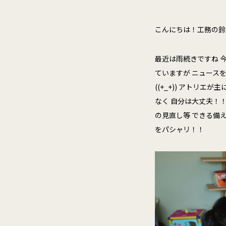
こんにちは！工務の鈴
最近は雨続きですね 
ていますが ニュース
((+_+)) アトリ
なく 自分は大丈夫！
の見直し等 できる備え
をパシャリ！！