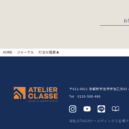
お
HOME
ジャーナル
打合せ風景★
〒611-0021
京都府宇治市宇治乙方63 c
Tel 0120-500-466
当社はTAiGAホールディングス企業