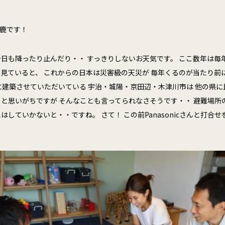
鹿です！
今日も降ったり止んだり・・ すっきりしないお天気です。 ここ数年は毎
を見ていると、 これからの日本は災害級の天災が 毎年くるのが当たり前
エが主に建築させていただいている 宇治・城陽・京田辺・木津川市は 他の県
！と思いがちですが そんなことも言ってられなさそうです・・ 避難場所
はしていかないと・・ですね。 さて！ この前Panasonicさんと打合