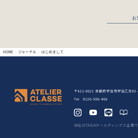
お
HOME
ジャーナル
はじめまして
〒611-0021
京都府宇治市宇治乙方63 c
Tel 0120-500-466
当社はTAiGAホールディングス企業