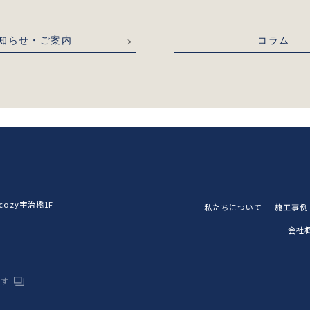
知らせ・ご案内
コラム
ozy宇治橋1F
私たちについて
施工事例
会社
です