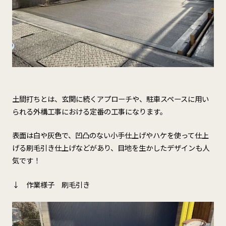
土間打ち
とは、玄関に続くアプローチや、駐車スペースに用い
られる外構工事における定番の工事になります。
表面は白や灰色で、凹凸のない
小手仕上げ
やハケを使って仕上
げる
刷毛引き仕上げ
などがあり、目地を生かしたデザインも人
気です！
↓ 作業様子 刷毛引き