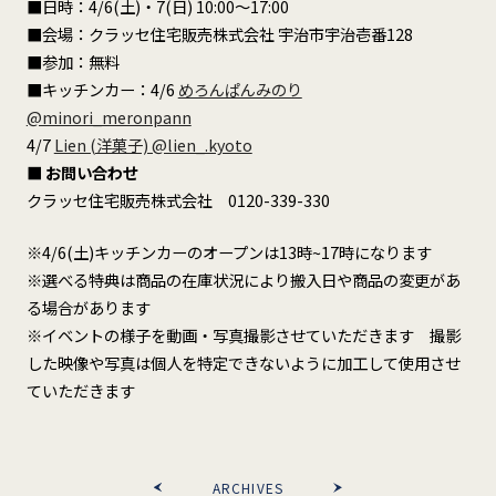
■日時：4/6(土)・7(日) 10:00～17:00
■会場：クラッセ住宅販売株式会社 宇治市宇治壱番128
■参加：無料
■キッチンカー：4/6
めろんぱんみのり
@minori_meronpann
4/7
Lien (洋菓子) @lien_.kyoto
■ お問い合わせ
クラッセ住宅販売株式会社 0120-339-330
※4/6(土)キッチンカーのオープンは13時~17時になります
※選べる特典は商品の在庫状況により搬入日や商品の変更があ
る場合があります
※イベントの様子を動画・写真撮影させていただきます 撮影
した映像や写真は個人を特定できないように加工して使用させ
ていただきます
ARCHIVES