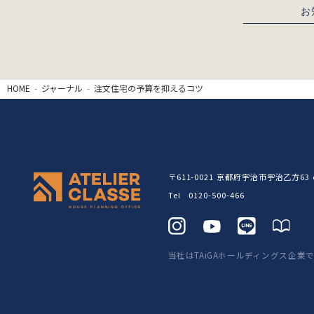
お
HOME
ジャーナル
注文住宅の予算を抑えるコツ
〒611-0021
京都府宇治市宇治乙方63 c
Tel 0120-500-466
当社はTAiGAホールディングス企業