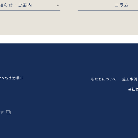
知らせ・ご案内
コラム
ozy宇治橋1F
私たちについて
施工事例
会社
です