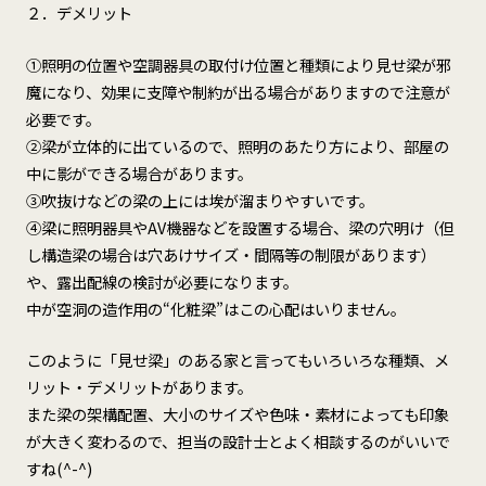
２．デメリット
①照明の位置や空調器具の取付け位置と種類により見せ梁が邪
魔になり、効果に支障や制約が出る場合がありますので注意が
必要です。
②梁が立体的に出ているので、照明のあたり方により、部屋の
中に影ができる場合があります。
③吹抜けなどの梁の上には埃が溜まりやすいです。
④梁に照明器具やAV機器などを設置する場合、梁の穴明け（但
し構造梁の場合は穴あけサイズ・間隔等の制限があります）
や、露出配線の検討が必要になります。
中が空洞の造作用の“化粧梁”はこの心配はいりません。
このように「見せ梁」のある家と言ってもいろいろな種類、メ
リット・デメリットがあります。
また梁の架構配置、大小のサイズや色味・素材によっても印象
が大きく変わるので、担当の設計士とよく相談するのがいいで
すね(^-^)