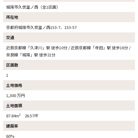
城陽市久世里ノ西（全1区画）
所在地
京都府城陽市久世里ノ西153-7、153-57
交通
近鉄京都線「久津川」駅 徒歩10分 / 近鉄京都線「寺田」駅 徒歩16分 /
奈良線「城陽」駅 徒歩21分
区画数
1
土地価格
1,300 万円
土地面積
87.84m² 26.57坪
建蔽率
60%