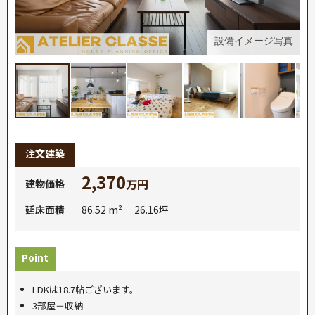
真
設備イメージ写真
注文建築
2,370
万円
建物価格
延床面積
86.52 m² 26.16坪
Point
LDKは18.7帖ございます。
3部屋＋収納