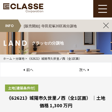
INFO
[販売開始] 寺田尼塚20区画分譲地
クラッセの分譲地
ホーム
>
分譲地
>
《62621》城陽市久世里ノ西（全1区画）
前へ
次へ
《62621》城陽市久世里ノ西（全1区画） ｜土地
価格 1,300 万円