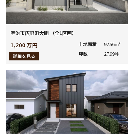
(2)
お客様の個人情報の利用目的は、次のとおりとします。
当社の取り扱う住宅用建材商品、ビル用建材商品、エク
ステリア商品、住宅設備機器等（以下、当社商品といい
宇治市広野町大開 （全1区画）
ます。）に関連し、お客様にとって魅力的で、価値のあ
るサービスをご提供するため。
1,200 万円
土地面積
92.56m²
お客様から請求された当社商品に関連する資料、カタロ
坪数
27.99坪
グをお届けするため。
お客様から登録いただいたショールーム来場時のご相談
商品や建築工法等に関して、最適なプランをご提案する
ため。
お客様に対してダイレクトメール、電子メール等による
情報（当社商品に関連するメールマガジンなど）をご提
供するため。
キャンペーン等で当選したプレゼントをお客様にお届け
するため。
お客さまの外壁建材選定時に、他のお客さまの施工物件