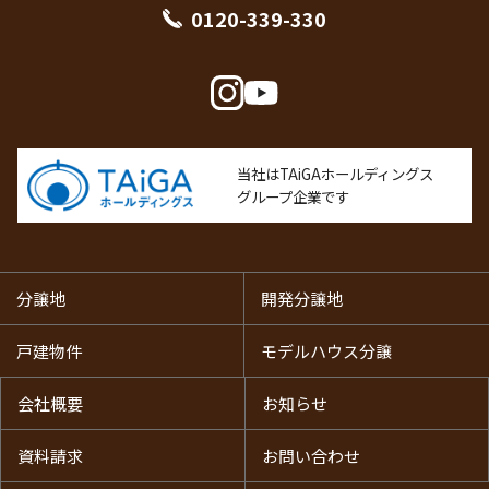
0120-339-330
に必要がある場合であって、お客様の同意を得ることが困
難であるとき。
国の機関若しくは地方公共団体が法令の定める事務を遂行
することに対して協力する必要がある場合であって、情報
主体の同意を得ることにより当該事務の遂行に支障を及ぼ
すおそれがあるとき。
当社はTAiGAホールディングス
法令に基づく場合。
グループ企業です
４．個人情報の管理
分譲地
開発分譲地
(1)
当社は、社員に対する教育啓蒙活動を実施するほか、個
戸建物件
モデルハウス分譲
人情報を取り扱う部門ごとに管理責任者を置き、個人情報
の適切な管理に努めます。
会社概要
お知らせ
(2)
当社は、お客様の個人情報への不正なアクセスや漏洩、
滅失、毀損等を防止するため、当社のウェブサイト等のセ
資料請求
お問い合わせ
キュリティの維持に努めます。