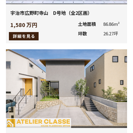
情報をお知らせするため。
お客さまのご承認の下に、当社のお取引先に紹介させて
宇治市広野町寺山 D号地（全2区画）
いただくため。
1,580 万円
土地面積
86.86m²
商品やサービスについてお客さまの利用状況や満足度を
坪数
26.27坪
調査するため。
当社もしくは当社商品に関連してお客様から寄せられた
ご意見、ご要望にお応えするため。
当社商品のアフターサービス、メンテナンス等、その他
お客様と接触するため。
(3)
お客様の個人情報を当社及び上記各社以外の者が利用す
る必要が生じた場合及び上記の利用目的以外に利用する必
要が生じた場合には、下記3．b、d、e、f、g、に該当する
場合を除き、事前にお客様に利用者及び利用目的を連絡
し、お客様の事前の同意を得た上で、提供または利用させ
ていただきます。
(4)
当社にご連絡いただき、ご質問やご意見等をお受けした