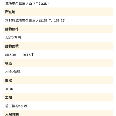
城陽市久世里ノ西（全1区画）
所在地
京都府城陽市久世里ノ西153-7、153-57
建物価格
2,370 万円
建物面積
86.52m² 26.16坪
構造
木造2階建
間取
3LDK
工期
着工後約4ヶ月
入居時期