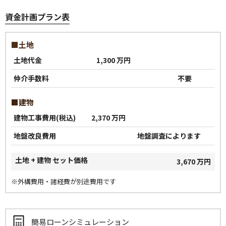
資金計画プラン表
■土地
土地代金
1,300 万円
仲介手数料
不要
■建物
建物工事費用(税込)
2,370 万円
地盤改良費用
地盤調査によります
土地 + 建物 セット価格
3,670 万円
※外構費用・諸経費が別途費用です
簡易ローンシミュレーション