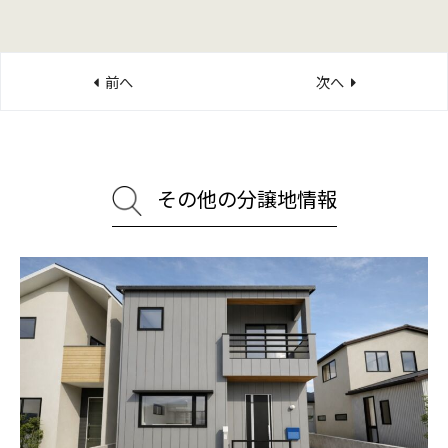
個人情報とは、以下のような生存する特定の個人を識別でき
るものをいいます。
前へ
次へ
氏名、住所、生年月日、性別、職業、電話番号、メールア
ドレス等。
その情報のみでは特定の個人を識別できないが、他の情報
と容易に照合することができ、この照合により特定の個人
その他の分譲地情報
を識別できることとなる情報。
２．個人情報の利用・第三者への提供
(1)
お客様の個人情報は、次の者が利用できるものとしま
す。
当社及び当社子会社
当社親会社及びその子会社
a、bの業務の委託先