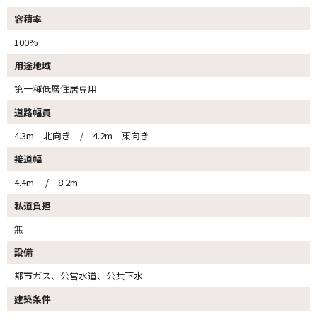
容積率
100%
用途地域
第一種低層住居専用
道路幅員
4.3m 北向き / 4.2m 東向き
接道幅
4.4m / 8.2m
私道負担
無
設備
都市ガス、公営水道、公共下水
建築条件