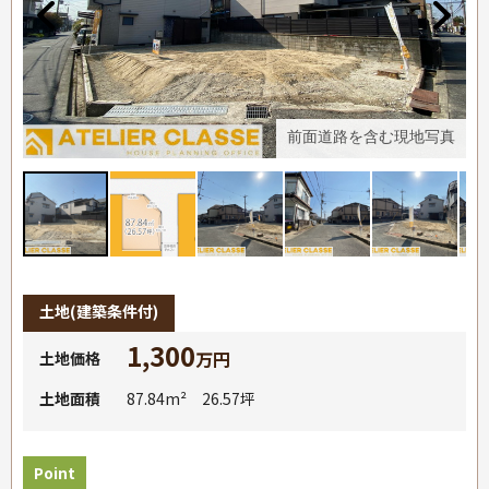
真
前面道路を含む現地写真
土地
(建築条件付)
1,300
万円
土地価格
土地面積
87.84m² 26.57坪
Point