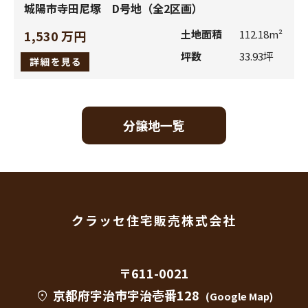
際に、電話の録音等の記録を取らせていただく場合がござ
城陽市寺田尼塚 D号地（全2区画）
います。記録させていただいた内容につきましては、お話
1,530 万円
土地面積
112.18m²
いただきました内容の確認や、よりよい応対業務を提供す
るために利用させていただきます。
坪数
33.93坪
３．個人情報の開示先の範囲
分譲地一覧
お客様の個人情報は、次のいずれかに該当する場合を除き、
いかなる第三者にも開示、提供いたしません。
お客様から同意をいただいた場合。
お客様個人が識別できない状態にしている場合。
クラッセ住宅販売株式会社
上記2.（1） a、b、cに記載されている会社（以下、個人情
報提供先といいます。）に個人情報を提供する場合。
人の生命、身体または財産の保護のために必要がある場合
〒611-0021
であって、お客様の同意を得ることが困難であるとき。
京都府宇治市宇治壱番128
location_on
(Google Map)
公衆衛生の向上または児童の健全な育成の推進のために特