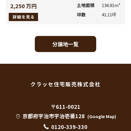
います。記録させていただいた内容につきましては、お話
2,250 万円
土地面積
136.91m²
いただきました内容の確認や、よりよい応対業務を提供す
坪数
41.11坪
るために利用させていただきます。
３．個人情報の開示先の範囲
分譲地一覧
お客様の個人情報は、次のいずれかに該当する場合を除き、
いかなる第三者にも開示、提供いたしません。
お客様から同意をいただいた場合。
お客様個人が識別できない状態にしている場合。
クラッセ住宅販売株式会社
上記2.（1） a、b、cに記載されている会社（以下、個人情
報提供先といいます。）に個人情報を提供する場合。
〒611-0021
人の生命、身体または財産の保護のために必要がある場合
であって、お客様の同意を得ることが困難であるとき。
京都府宇治市宇治壱番128
location_on
(Google Map)
公衆衛生の向上または児童の健全な育成の推進のために特
0120-339-330
に必要がある場合であって、お客様の同意を得ることが困