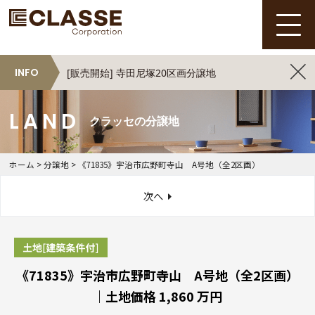
INFO
[販売開始] 寺田尼塚20区画分譲地
クラッセの分譲地
ホーム
>
分譲地
>
《71835》宇治市広野町寺山 A号地（全2区画）
次へ
《71835》宇治市広野町寺山 A号地（全2区画）
｜土地価格 1,860 万円