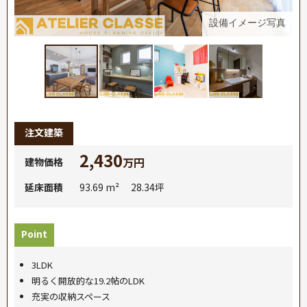
真
設備イメージ写真
注文建築
2,430
万円
建物価格
延床面積
93.69 m² 28.34坪
Point
3LDK
明るく開放的な19.2帖のLDK
充実の収納スペース