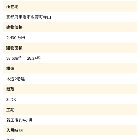
所在地
京都府宇治市広野町寺山
建物価格
2,430 万円
建物面積
93.69m² 28.34坪
構造
木造2階建
間取
3LDK
工期
着工後約4ヶ月
入居時期