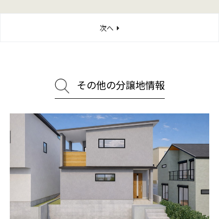
個人情報とは、以下のような生存する特定の個人を識別でき
るものをいいます。
次へ
氏名、住所、生年月日、性別、職業、電話番号、メールア
ドレス等。
その情報のみでは特定の個人を識別できないが、他の情報
と容易に照合することができ、この照合により特定の個人
その他の分譲地情報
を識別できることとなる情報。
２．個人情報の利用・第三者への提供
(1)
お客様の個人情報は、次の者が利用できるものとしま
す。
当社及び当社子会社
当社親会社及びその子会社
a、bの業務の委託先