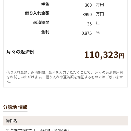
頭金
万円
借り入れ金額
万円
返済期間
年
金利
%
110,323
月々の返済例
円
借り入れ金額、返済期間、金利を入力いただくことで、
月々の返済費用例
をお試しいただけます。
借り入れや返済額を保証するものではございませ
ん。
分譲地 情報
物件名
宇治市広野町寺山 A号地（全2区画）