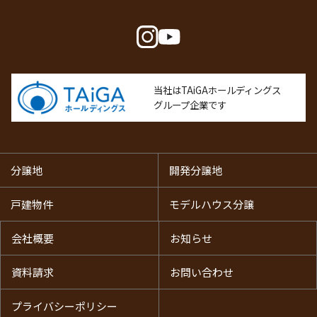
難であるとき。
国の機関若しくは地方公共団体が法令の定める事務を遂行
することに対して協力する必要がある場合であって、情報
主体の同意を得ることにより当該事務の遂行に支障を及ぼ
すおそれがあるとき。
当社はTAiGAホールディングス
グループ企業です
法令に基づく場合。
４．個人情報の管理
分譲地
開発分譲地
(1)
当社は、社員に対する教育啓蒙活動を実施するほか、個
戸建物件
モデルハウス分譲
人情報を取り扱う部門ごとに管理責任者を置き、個人情報
の適切な管理に努めます。
会社概要
お知らせ
(2)
当社は、お客様の個人情報への不正なアクセスや漏洩、
滅失、毀損等を防止するため、当社のウェブサイト等のセ
資料請求
お問い合わせ
キュリティの維持に努めます。
プライバシーポリシー
(3)
当社は、個人情報提供先との間で機密保持契約を行い、