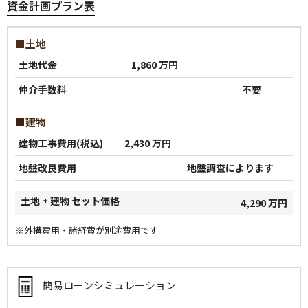
資金計画プラン表
■土地
土地代金
1,860 万円
仲介手数料
不要
■建物
建物工事費用(税込)
2,430 万円
地盤改良費用
地盤調査によります
土地 + 建物 セット価格
4,290 万円
※外構費用・諸経費が別途費用です
簡易ローンシミュレーション