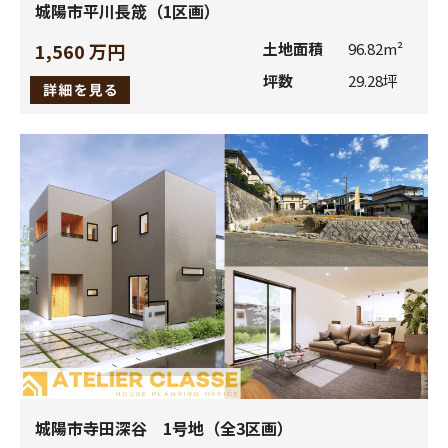
城陽市平川長筬（1区画）
お客さまのご承認の下に、当社のお取引先に紹介させて
いただくため。
1,560 万円
土地面積
96.82m²
商品やサービスについてお客さまの利用状況や満足度を
坪数
29.28坪
調査するため。
当社もしくは当社商品に関連してお客様から寄せられた
ご意見、ご要望にお応えするため。
当社商品のアフターサービス、メンテナンス等、その他
お客様と接触するため。
(3)
お客様の個人情報を当社及び上記各社以外の者が利用す
る必要が生じた場合及び上記の利用目的以外に利用する必
要が生じた場合には、下記3．b、d、e、f、g、に該当する
場合を除き、事前にお客様に利用者及び利用目的を連絡
し、お客様の事前の同意を得た上で、提供または利用させ
ていただきます。
(4)
当社にご連絡いただき、ご質問やご意見等をお受けした
城陽市寺田深谷 1号地（全3区画）
際に、電話の録音等の記録を取らせていただく場合がござ