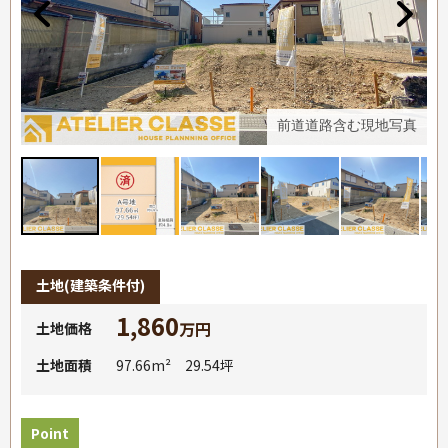
真
前道道路含む現地写真
土地
(建築条件付)
1,860
万円
土地価格
土地面積
97.66m² 29.54坪
Point