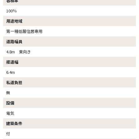
容積率
100％
用途地域
第一種低層住居専用
道路幅員
4.8m 東向き
接道幅
6.4m
私道負担
無
設備
電気
建築条件
付