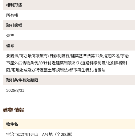
権利形態
所有権
取引態様
売主
備考
景観法/高さ最高限度有/日影制限有/建築基準法第22条指定区域/宇治
市屋外広告物条例/がけ付近建築制限あり/道路斜線制限/北側斜線制
限/宅地造成及び特定盛土等規制法/都市再生特別措置法
取引条件有効期限
2026/8/31
建物 情報
物件名
宇治市広野町寺山 A号地（全2区画）