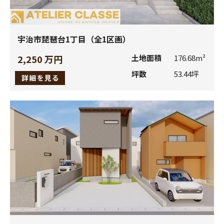
(2)
お客様の個人情報の利用目的は、次のとおりとします。
当社の取り扱う住宅用建材商品、ビル用建材商品、エク
ステリア商品、住宅設備機器等（以下、当社商品といい
宇治市琵琶台1丁目（全1区画）
ます。）に関連し、お客様にとって魅力的で、価値のあ
るサービスをご提供するため。
2,250 万円
土地面積
176.68m²
お客様から請求された当社商品に関連する資料、カタロ
坪数
53.44坪
グをお届けするため。
お客様から登録いただいたショールーム来場時のご相談
商品や建築工法等に関して、最適なプランをご提案する
ため。
お客様に対してダイレクトメール、電子メール等による
情報（当社商品に関連するメールマガジンなど）をご提
供するため。
キャンペーン等で当選したプレゼントをお客様にお届け
するため。
お客さまの外壁建材選定時に、他のお客さまの施工物件
情報をお知らせするため。