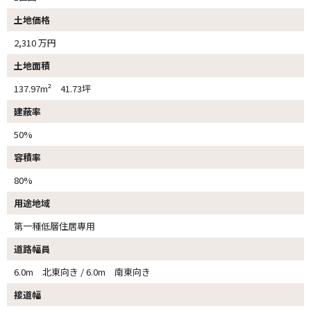
土地価格
2,310 万円
土地面積
137.97m² 41.73坪
建蔽率
50%
容積率
80%
用途地域
第一種低層住居専用
道路幅員
6.0m 北東向き / 6.0m 南東向き
接道幅