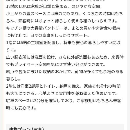
18帖のLDKは家族が自然と集まる、のびやかな空間。
小上がりの畳スペースには床の間もあり、くつろぎの時間はもち
ろん、来客時にはちょっと誇らしく使える和のしつらえです。
キッチン横の大容量パントリーは、まとめ買いや非常食の収納
にも便利で、日々の家事をしっかりサポート。
1階には6帖の主寝室を配置し、将来も安心の暮らしやすい間取
りに。
広い脱衣所には洗面を設け、さらに外部洗面もあるため、来客時
でもプライベート空間を気にせず使い分けができます。
納戸や各所に設けた収納のおかげで、荷物が多くても余裕のある
暮らし。
2階には洋室2部屋とトイレ、納戸を備え、家族それぞれの時間
も大切にできる、心地よさと実用性を兼ね備えた住まいです。
駐車スペースは2台分を確保しており、ご家族用はもちろん来客
時にも安心です。
建物プラン (写真)