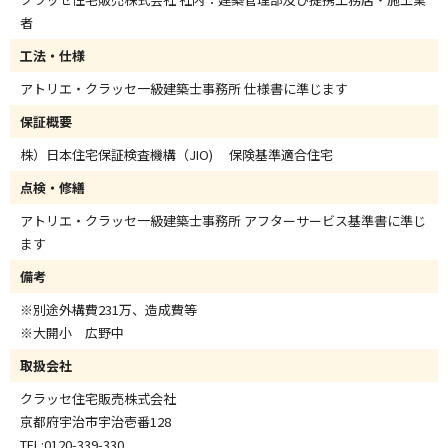
者
工法・仕様
アトリエ・クラッセ一級建築士事務所 仕様書に準じます
保証概要
株）日本住宅保証検査機構（JIO) 保険基準適合住宅
点検・修繕
アトリエ・クラッセ一級建築士事務所 アフターサービス基準書に準じ
ます
備考
※別途外構費231万、造成費等
※大開小 広野中
取扱会社
クラッセ住宅販売株式会社
京都府宇治市宇治壱番128
TEL:0120-339-330