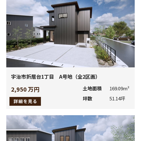
ため。
お客様に対してダイレクトメール、電子メール等による
情報（当社商品に関連するメールマガジンなど）をご提
供するため。
キャンペーン等で当選したプレゼントをお客様にお届け
するため。
お客さまの外壁建材選定時に、他のお客さまの施工物件
情報をお知らせするため。
お客さまのご承認の下に、当社のお取引先に紹介させて
宇治市折居台1丁目 A号地（全2区画）
いただくため。
2,950 万円
土地面積
169.09m²
商品やサービスについてお客さまの利用状況や満足度を
坪数
51.14坪
調査するため。
当社もしくは当社商品に関連してお客様から寄せられた
ご意見、ご要望にお応えするため。
当社商品のアフターサービス、メンテナンス等、その他
お客様と接触するため。