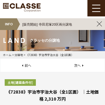
INFO
[販売開始] 寺田尼塚20区画分譲地
クラッセの分譲地
ホーム
>
分譲地
>
《72838》宇治市宇治大谷（全1区画）
前へ
次へ
《72838》宇治市宇治大谷（全1区画） ｜土地価
格 2,310 万円