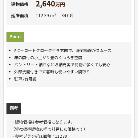
2,640
万円
建物価格
延床面積
112.39 m² 34.0坪
Point
SIC＋コートクローク付き玄関で、帰宅動線がスムーズ
床の間付の小上がり畳のくつろぎ空間
パントリー・納戸など収納充実で荷物が多くても安心
外部洗面付きで来客時も使いやすい間取り
駐車2台可能
備考
・建物価格は参考価格になります。
（弊社標準建物30坪で計算した価格です）
・参考プラン延床面積：112.39