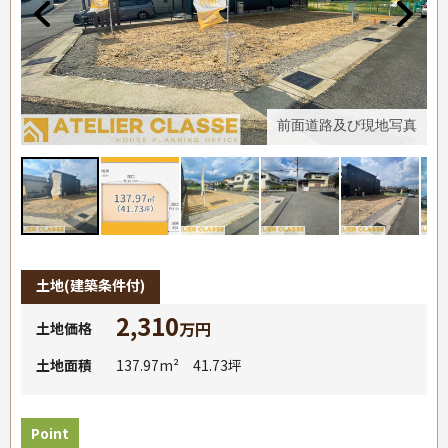
真
前面道路及び現地写真
土地
(建築条件付)
2,310
万円
土地価格
土地面積
137.97m² 41.73坪
Point