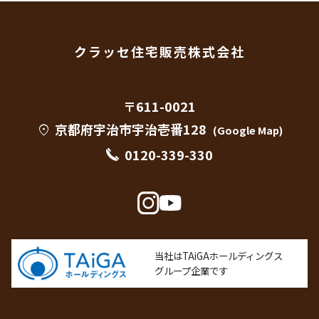
お客様から同意をいただいた場合。
お客様個人が識別できない状態にしている場合。
クラッセ住宅販売株式会社
上記2.（1） a、b、cに記載されている会社（以下、個人情
報提供先といいます。）に個人情報を提供する場合。
人の生命、身体または財産の保護のために必要がある場合
〒611-0021
であって、お客様の同意を得ることが困難であるとき。
京都府宇治市宇治壱番128
location_on
(Google Map)
公衆衛生の向上または児童の健全な育成の推進のために特
0120-339-330
に必要がある場合であって、お客様の同意を得ることが困
難であるとき。
国の機関若しくは地方公共団体が法令の定める事務を遂行
することに対して協力する必要がある場合であって、情報
主体の同意を得ることにより当該事務の遂行に支障を及ぼ
すおそれがあるとき。
当社はTAiGAホールディングス
法令に基づく場合。
グループ企業です