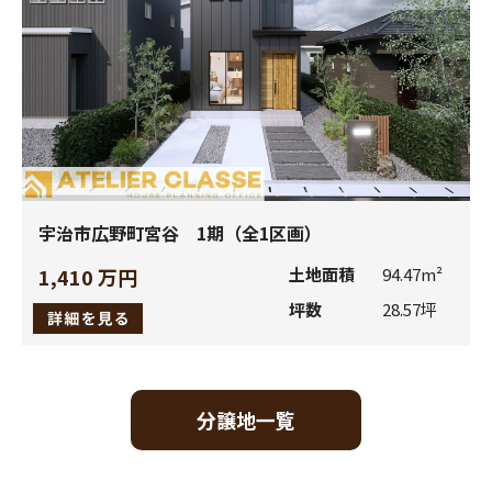
(3)
お客様の個人情報を当社及び上記各社以外の者が利用す
る必要が生じた場合及び上記の利用目的以外に利用する必
要が生じた場合には、下記3．b、d、e、f、g、に該当する
場合を除き、事前にお客様に利用者及び利用目的を連絡
し、お客様の事前の同意を得た上で、提供または利用させ
ていただきます。
(4)
当社にご連絡いただき、ご質問やご意見等をお受けした
際に、電話の録音等の記録を取らせていただく場合がござ
宇治市広野町宮谷 1期（全1区画）
います。記録させていただいた内容につきましては、お話
1,410 万円
土地面積
94.47m²
いただきました内容の確認や、よりよい応対業務を提供す
るために利用させていただきます。
坪数
28.57坪
３．個人情報の開示先の範囲
分譲地一覧
お客様の個人情報は、次のいずれかに該当する場合を除き、
いかなる第三者にも開示、提供いたしません。