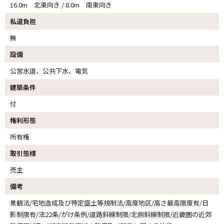
16.0m 北東向き / 8.0m 南東向き
私道負担
無
設備
公営水道、公共下水、電気
建築条件
付
権利形態
所有権
取引態様
売主
備考
景観法/宅地造成及び特定盛土等規制法/高度地区/高さ最高限度有/日
影制限有/法22条/がけ条例/道路斜線制限/北側斜線制限/近畿圏の近郊