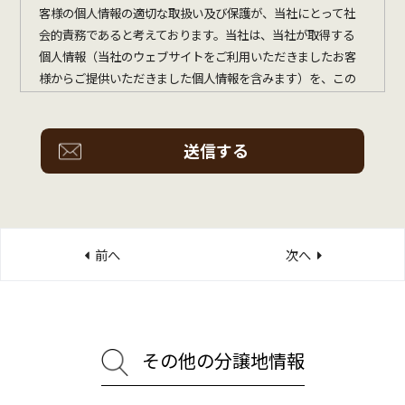
客様の個人情報の適切な取扱い及び保護が、当社にとって社
会的責務であると考えております。当社は、当社が取得する
個人情報（当社のウェブサイトをご利用いただきましたお客
様からご提供いただきました個人情報を含みます）を、この
個人情報の保護に関する基本方針（以下、この基本方針とい
います）に基づき、適切に取扱い、保護に努めてまいります。
１．個人情報の定義
個人情報とは、以下のような生存する特定の個人を識別でき
るものをいいます。
前へ
次へ
氏名、住所、生年月日、性別、職業、電話番号、メールア
ドレス等。
その情報のみでは特定の個人を識別できないが、他の情報
と容易に照合することができ、この照合により特定の個人
その他の分譲地情報
を識別できることとなる情報。