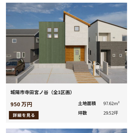
２．個人情報の利用・第三者への提供
(1)
お客様の個人情報は、次の者が利用できるものとしま
す。
当社及び当社子会社
当社親会社及びその子会社
a、bの業務の委託先
(2)
お客様の個人情報の利用目的は、次のとおりとします。
当社の取り扱う住宅用建材商品、ビル用建材商品、エク
ステリア商品、住宅設備機器等（以下、当社商品といい
城陽市寺田宮ノ谷（全1区画）
ます。）に関連し、お客様にとって魅力的で、価値のあ
るサービスをご提供するため。
950 万円
土地面積
97.62m²
お客様から請求された当社商品に関連する資料、カタロ
坪数
29.52坪
グをお届けするため。
お客様から登録いただいたショールーム来場時のご相談
商品や建築工法等に関して、最適なプランをご提案する