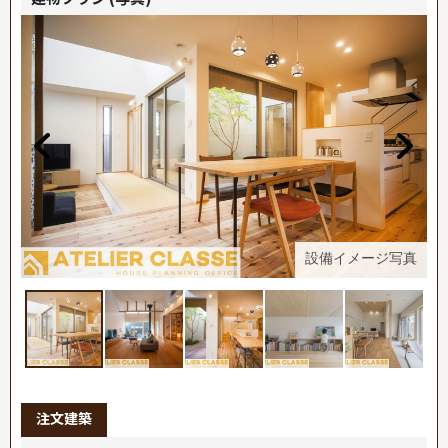
真
設備イメージ写真
注文建築