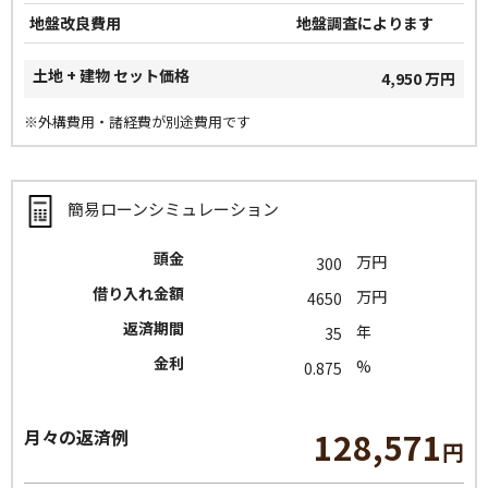
地盤改良費用
地盤調査によります
土地 + 建物 セット価格
4,950 万円
※外構費用・諸経費が別途費用です
簡易ローンシミュレーション
頭金
万円
借り入れ金額
万円
返済期間
年
金利
%
128,571
月々の返済例
円