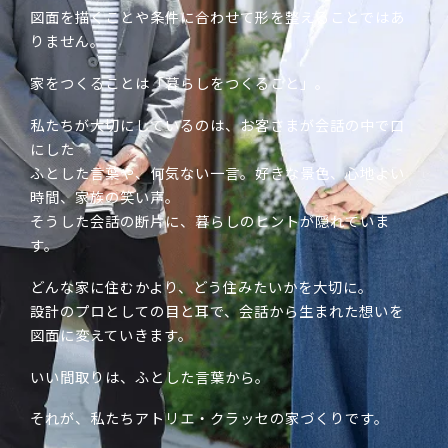
図面を描くことや条件に合わせて形を整えることではあ
りません。
家をつくることは「暮らしをつくること」。
私たちが大切にしているのは、お客さまが会話の中で口
にした
ふとした言葉や、何気ない一言。好きな景色、心地よい
時間、家族の笑い声。
そうした会話の断片に、暮らしのヒントが隠れていま
す。
どんな家に住むかより、どう住みたいかを大切に。
設計のプロとしての目と耳で、会話から生まれた想いを
図面に変えていきます。
いい間取りは、ふとした言葉から。
それが、私たちアトリエ・クラッセの家づくりです。