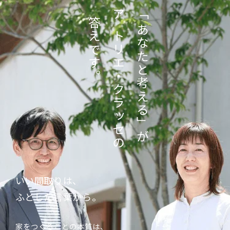
「あなたと考える」が
答えです。
アトリエ・クラッセの
いい間取りは、
ふとした言葉から。
家をつくることの本質は、