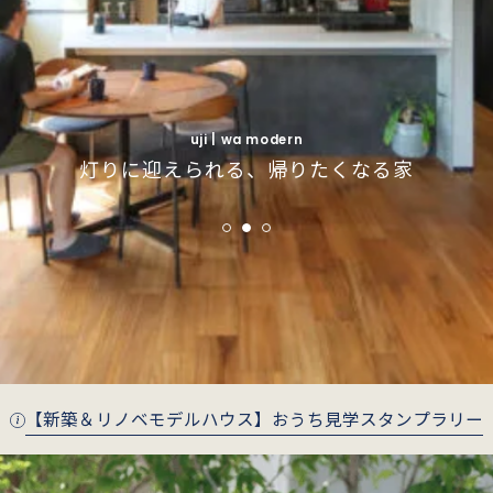
uji | simple modern
uji | simple modern
インナーガレージで叶えるインダストリアルな
インナーガレージで叶えるインダストリアルな
fushimi | wa modern
fushimi | wa modern
uji | wa modern
季節がそっと寄り添う、庭とつながる住まい
季節がそっと寄り添う、庭とつながる住まい
灯りに迎えられる、帰りたくなる家
暮らし
暮らし
【新築＆リノベモデルハウス】おうち見学スタンプラリー