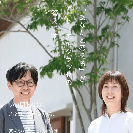
「あなたと考える」が
答えです。
アトリエ・クラッセの
いい間取りは、
ふとした言葉から。
家をつくることの本質は、