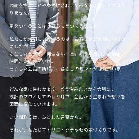
図面を描くことや条件に合わせて形を整えることではあ
りません。
家をつくることは「暮らしをつくること」。
私たちが大切にしているのは、お客さまが会話の中で口
にした
ふとした言葉や、何気ない一言。好きな景色、心地よい
時間、家族の笑い声。
そうした会話の断片に、暮らしのヒントが隠れていま
す。
どんな家に住むかより、どう住みたいかを大切に。
設計のプロとしての目と耳で、会話から生まれた想いを
図面に変えていきます。
いい間取りは、ふとした言葉から。
それが、私たちアトリエ・クラッセの家づくりです。