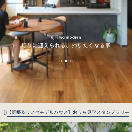
uji | simple modern
uji | simple modern
インナーガレージで叶えるインダストリアルな
インナーガレージで叶えるインダストリアルな
fushimi | wa modern
fushimi | wa modern
uji | wa modern
季節がそっと寄り添う、庭とつながる住まい
季節がそっと寄り添う、庭とつながる住まい
灯りに迎えられる、帰りたくなる家
暮らし
暮らし
【新築＆リノベモデルハウス】おうち見学スタンプラリー