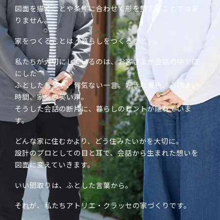
図面を描くことや条件に合わせて形を整えることではあ
りません。
家をつくることは「暮らしをつくること」。
私たちが大切にしているのは、お客さまが会話の中で口
にした
ふとした言葉や、何気ない一言。好きな景色、心地よい
時間、家族の笑い声。
そうした会話の断片に、暮らしのヒントが隠れていま
す。
どんな家に住むかより、どう住みたいかを大切に。
設計のプロとしての目と耳で、会話から生まれた想いを
図面に変えていきます。
いい間取りは、ふとした言葉から。
それが、私たちアトリエ・クラッセの家づくりです。