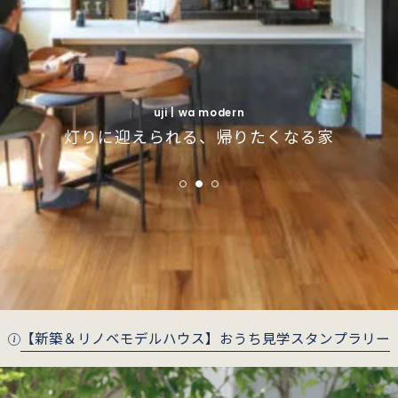
uji | simple modern
uji | simple modern
インナーガレージで叶えるインダストリアルな
インナーガレージで叶えるインダストリアルな
fushimi | wa modern
fushimi | wa modern
uji | wa modern
季節がそっと寄り添う、庭とつながる住まい
季節がそっと寄り添う、庭とつながる住まい
灯りに迎えられる、帰りたくなる家
暮らし
暮らし
【新築＆リノベモデルハウス】おうち見学スタンプラリー