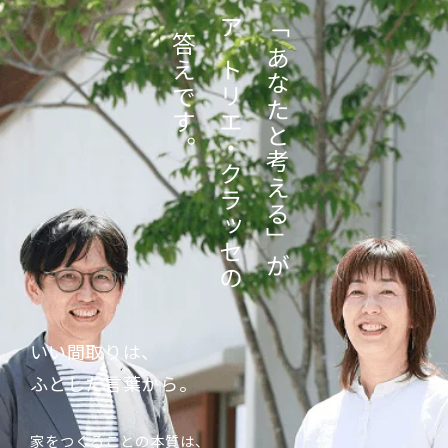
「あなたと考える」が
答えです。
アトリエ・クラッセの
いい間取りは、
ふとした言葉から。
家をつくることの本質は、