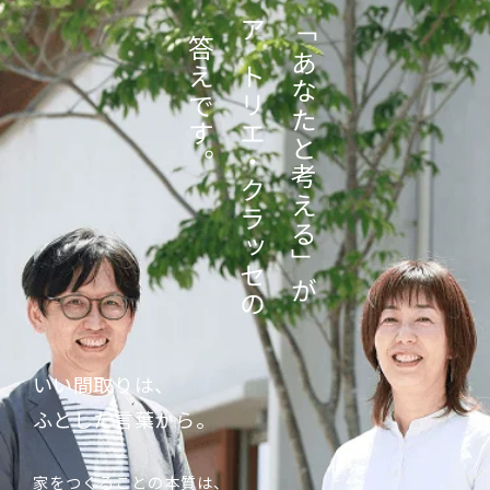
「あなたと考える」が
答えです。
アトリエ・クラッセの
いい間取りは、
ふとした言葉から。
家をつくることの本質は、