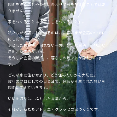
図面を描くことや条件に合わせて形を整えることではあ
りません。
家をつくることは「暮らしをつくること」。
私たちが大切にしているのは、お客さまが会話の中で口
にした
ふとした言葉や、何気ない一言。好きな景色、心地よい
時間、家族の笑い声。
そうした会話の断片に、暮らしのヒントが隠れていま
す。
どんな家に住むかより、どう住みたいかを大切に。
設計のプロとしての目と耳で、会話から生まれた想いを
図面に変えていきます。
いい間取りは、ふとした言葉から。
それが、私たちアトリエ・クラッセの家づくりです。