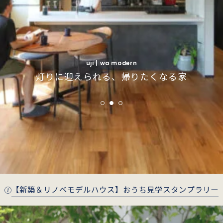
uji | simple modern
uji | simple modern
インナーガレージで叶えるインダストリアルな
インナーガレージで叶えるインダストリアルな
fushimi | wa modern
fushimi | wa modern
uji | wa modern
季節がそっと寄り添う、庭とつながる住まい
季節がそっと寄り添う、庭とつながる住まい
灯りに迎えられる、帰りたくなる家
暮らし
暮らし
【新築＆リノベモデルハウス】おうち見学スタンプラリー