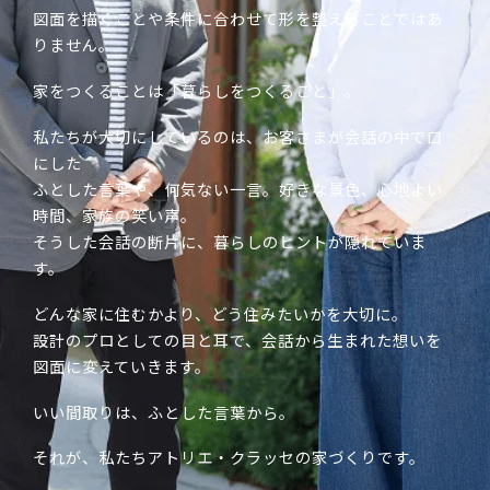
図面を描くことや条件に合わせて形を整えることではあ
りません。
家をつくることは「暮らしをつくること」。
私たちが大切にしているのは、お客さまが会話の中で口
にした
ふとした言葉や、何気ない一言。好きな景色、心地よい
時間、家族の笑い声。
そうした会話の断片に、暮らしのヒントが隠れていま
す。
どんな家に住むかより、どう住みたいかを大切に。
設計のプロとしての目と耳で、会話から生まれた想いを
図面に変えていきます。
いい間取りは、ふとした言葉から。
それが、私たちアトリエ・クラッセの家づくりです。