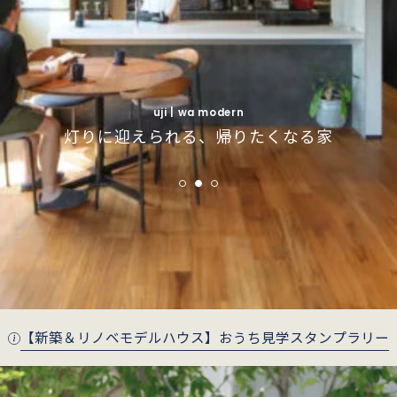
uji | simple modern
uji | simple modern
インナーガレージで叶えるインダストリアルな
インナーガレージで叶えるインダストリアルな
fushimi | wa modern
fushimi | wa modern
uji | wa modern
季節がそっと寄り添う、庭とつながる住まい
季節がそっと寄り添う、庭とつながる住まい
灯りに迎えられる、帰りたくなる家
暮らし
暮らし
【新築＆リノベモデルハウス】おうち見学スタンプラリー