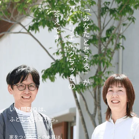
「あなたと考える」が
答えです。
アトリエ・クラッセの
いい間取りは、
ふとした言葉から。
家をつくることの本質は、