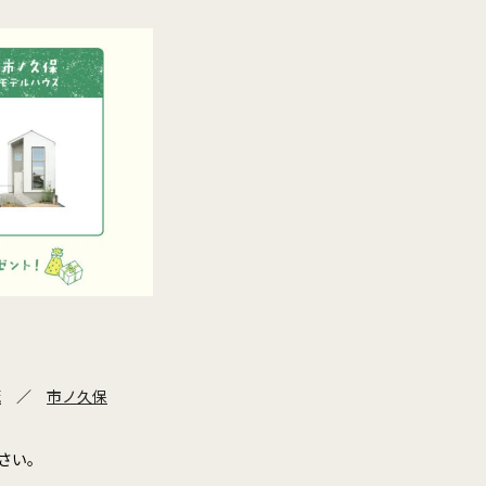
筬
／
市ノ久保
さい。