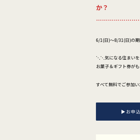
か？
…………………
6/1(日)〜8/31
⋱⋱気になる住まいを
お菓子＆ギフト券がも
すべて無料でご参加い
▶︎お申