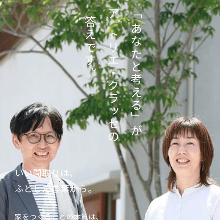
「あなたと考える」が
答えです。
アトリエ・クラッセの
いい間取りは、
ふとした言葉から。
家をつくることの本質は、