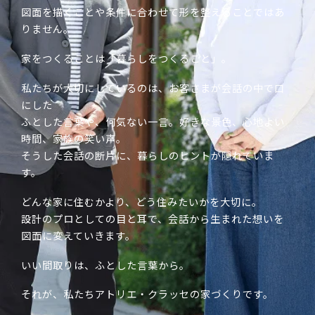
図面を描くことや条件に合わせて形を整えることではあ
りません。
家をつくることは「暮らしをつくること」。
私たちが大切にしているのは、お客さまが会話の中で口
にした
ふとした言葉や、何気ない一言。好きな景色、心地よい
時間、家族の笑い声。
そうした会話の断片に、暮らしのヒントが隠れていま
す。
どんな家に住むかより、どう住みたいかを大切に。
設計のプロとしての目と耳で、会話から生まれた想いを
図面に変えていきます。
いい間取りは、ふとした言葉から。
それが、私たちアトリエ・クラッセの家づくりです。