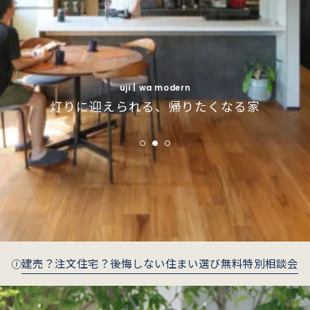
uji | simple modern
uji | simple modern
インナーガレージで叶えるインダストリアルな
インナーガレージで叶えるインダストリアルな
fushimi | wa modern
fushimi | wa modern
uji | wa modern
季節がそっと寄り添う、庭とつながる住まい
季節がそっと寄り添う、庭とつながる住まい
灯りに迎えられる、帰りたくなる家
暮らし
暮らし
建売？注文住宅？後悔しない住まい選び無料特別相談会