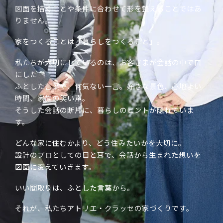
図面を描くことや条件に合わせて形を整えることではあ
りません。
家をつくることは「暮らしをつくること」。
私たちが大切にしているのは、お客さまが会話の中で口
にした
ふとした言葉や、何気ない一言。好きな景色、心地よい
時間、家族の笑い声。
そうした会話の断片に、暮らしのヒントが隠れていま
す。
どんな家に住むかより、どう住みたいかを大切に。
設計のプロとしての目と耳で、会話から生まれた想いを
図面に変えていきます。
いい間取りは、ふとした言葉から。
それが、私たちアトリエ・クラッセの家づくりです。