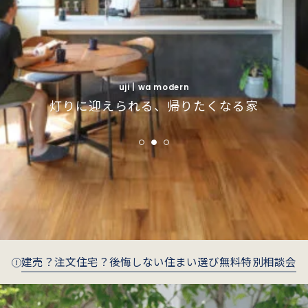
uji | simple modern
uji | simple modern
インナーガレージで叶えるインダストリアルな
インナーガレージで叶えるインダストリアルな
fushimi | wa modern
fushimi | wa modern
uji | wa modern
季節がそっと寄り添う、庭とつながる住まい
季節がそっと寄り添う、庭とつながる住まい
灯りに迎えられる、帰りたくなる家
暮らし
暮らし
建売？注文住宅？後悔しない住まい選び無料特別相談会