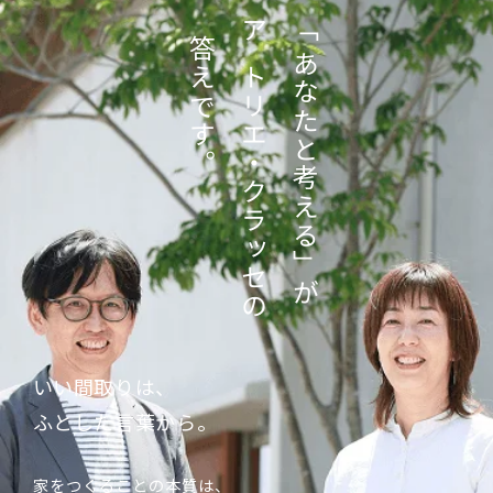
「あなたと考える」が
答えです。
アトリエ・クラッセの
いい間取りは、
ふとした言葉から。
家をつくることの本質は、