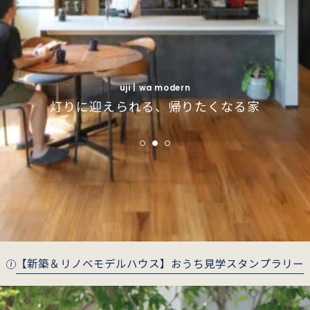
uji | simple modern
uji | simple modern
インナーガレージで叶えるインダストリアルな
インナーガレージで叶えるインダストリアルな
fushimi | wa modern
fushimi | wa modern
uji | wa modern
季節がそっと寄り添う、庭とつながる住まい
季節がそっと寄り添う、庭とつながる住まい
灯りに迎えられる、帰りたくなる家
暮らし
暮らし
【新築＆リノベモデルハウス】おうち見学スタンプラリー