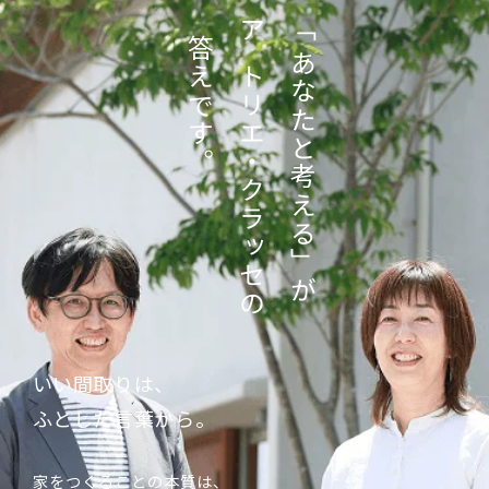
「あなたと考える」が
答えです。
アトリエ・クラッセの
いい間取りは、
ふとした言葉から。
家をつくることの本質は、