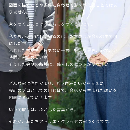
図面を描くことや条件に合わせて形を整えることではあ
りません。
家をつくることは「暮らしをつくること」。
私たちが大切にしているのは、お客さまが会話の中で口
にした
ふとした言葉や、何気ない一言。好きな景色、心地よい
時間、家族の笑い声。
そうした会話の断片に、暮らしのヒントが隠れていま
す。
どんな家に住むかより、どう住みたいかを大切に。
設計のプロとしての目と耳で、会話から生まれた想いを
図面に変えていきます。
いい間取りは、ふとした言葉から。
それが、私たちアトリエ・クラッセの家づくりです。